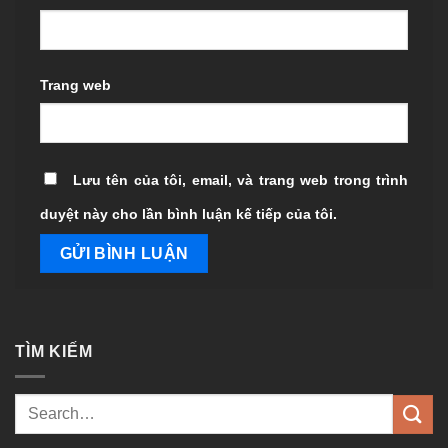
Trang web
Lưu tên của tôi, email, và trang web trong trình
duyệt này cho lần bình luận kế tiếp của tôi.
TÌM KIẾM