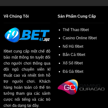
Về Chúng Tôi
Sản Phẩm Cung Cấp
Thể Thao I9bet
Casino Online I9bet
Nổ Hũ I9bet
I9bet
cung cấp một chế độ
Bắn Cá I9bet
bảo mật thông tin tuyệt đối
Xổ Số I9bet
cho người chơi thông qua
đội ngũ chuyên viên kĩ
Đá Gà I9bet
thuật cao và nhiệt tình hỗ
trợ người chơi. Khách
hàng hoàn toàn có thể tin
tưởng tham gia các sảnh
cược nổi tiếng và các trò
chơi đa dạng tại đây.