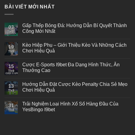
BÀI VIẾT MỚI NHẤT
Gấp Thếp Bóng Đá: Hướng Dẫn Bí Quyết Thành
03
Công Mới Nhất
Th10
Kèo Hiệp Phụ – Giới Thiệu Kèo Và Những Cách
19
Chơi Hiệu Quả
Th9
Cược E-Sports I9bet Đa Dạng Hình Thức, Ăn
15
Thưởng Cao
Th9
Hướng Dẫn Đặt Cược Kèo Penalty Chia Sẻ Mẹo
13
Chơi Hiệu Quả
Th9
Trải Nghiệm Loại Hình Xổ Số Hàng Đầu Của
31
YesBingo I9bet
Th8