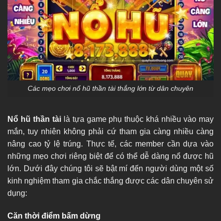
Các mẹo chơi nổ hũ thần tài thắng lớn từ dân chuyên
Nổ hũ thần tài
là tựa game phụ thuộc khá nhiều vào may
mắn, tuy nhiên không phải cứ tham gia càng nhiều càng
nâng cao tỷ lệ trúng. Thực tế, các member cần dựa vào
những mẹo chơi riêng biệt để có thể dễ dàng nổ được hũ
lớn. Dưới đây chúng tôi sẽ bật mí đến người dùng một số
kinh nghiệm tham gia chắc thắng được các dân chuyên sử
dụng:
Căn thời điểm bấm dừng