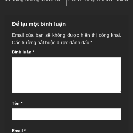
Để lại một bình luận
Email của bạn sẽ không được hiển thị công khai.
Các trường bắt buộc được đánh dấu
*
Bình luận
*
Tên
*
Email
*