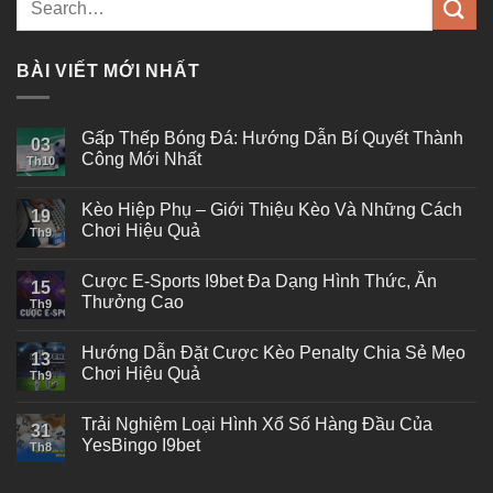
BÀI VIẾT MỚI NHẤT
Gấp Thếp Bóng Đá: Hướng Dẫn Bí Quyết Thành
03
Công Mới Nhất
Th10
Kèo Hiệp Phụ – Giới Thiệu Kèo Và Những Cách
19
Chơi Hiệu Quả
Th9
Cược E-Sports I9bet Đa Dạng Hình Thức, Ăn
15
Thưởng Cao
Th9
Hướng Dẫn Đặt Cược Kèo Penalty Chia Sẻ Mẹo
13
Chơi Hiệu Quả
Th9
Trải Nghiệm Loại Hình Xổ Số Hàng Đầu Của
31
YesBingo I9bet
Th8