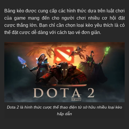
Bảng kèo được cung cấp các hình thức dựa trên luật chơi
của game mang đến cho người chơi nhiều cơ hội đặt
cược thắng lớn. Bạn chỉ cần chọn loại kèo yêu thích là có
thể đặt cược dễ dàng với cách tạo vé đơn giản.
Dota 2 là hình thức cược thể thao điện tử sở hữu nhiều loại kèo
hấp dẫn