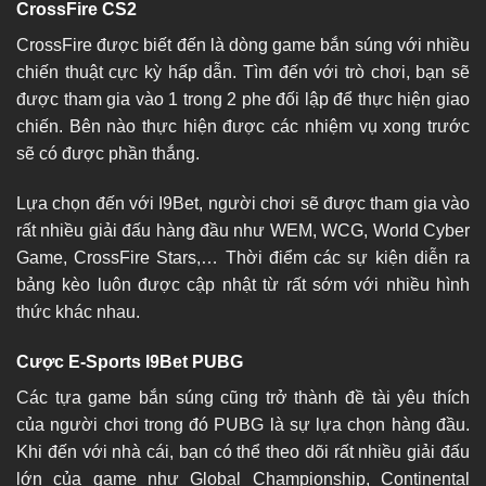
CrossFire CS2
CrossFire được biết đến là dòng game bắn súng với nhiều
chiến thuật cực kỳ hấp dẫn. Tìm đến với trò chơi, bạn sẽ
được tham gia vào 1 trong 2 phe đối lập để thực hiện giao
chiến. Bên nào thực hiện được các nhiệm vụ xong trước
sẽ có được phần thắng.
Lựa chọn đến với I9Bet, người chơi sẽ được tham gia vào
rất nhiều giải đấu hàng đầu như WEM, WCG, World Cyber
Game, CrossFire Stars,… Thời điểm các sự kiện diễn ra
bảng kèo luôn được cập nhật từ rất sớm với nhiều hình
thức khác nhau.
Cược E-Sports I9Bet PUBG
Các tựa game bắn súng cũng trở thành đề tài yêu thích
của người chơi trong đó PUBG là sự lựa chọn hàng đầu.
Khi đến với nhà cái, bạn có thể theo dõi rất nhiều giải đấu
lớn của game như Global Championship, Continental