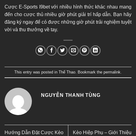
Cược E-Sports I9bet
với nhiều hình thức khác nhau mang
đến cho cược thủ nhiều giờ phút giải trí hấp dẫn. Bạn hãy
đăng ký ngay để có được những giờ phút trải nghiệm tuyệt
vời và thu thưởng về tay.
This entry was posted in
Thể Thao
. Bookmark the
permalink
.
NGUYỄN THANH TÙNG
Hướng Dẫn Đặt Cược Kèo
Kèo Hiệp Phụ – Giới Thiệu