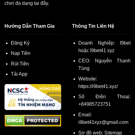
chơi đa dạng tại đây.
Hướng Dẫn Tham Gia
Thông Tin Liên Hệ
Đăng Ký
Doanh Nghiệp: I9bet
hoặc
I9bet41 xyz
Nạp Tiền
CEO:
Nguyễn Thanh
Rút Tiền
Tùng
Tải App
Website:
https://i9bet41.xyz/
Số Điện Thoại:
+84
985723751
Email:
i9bet41xyz@gmail.com
Sơ đồ web:
Sitemap