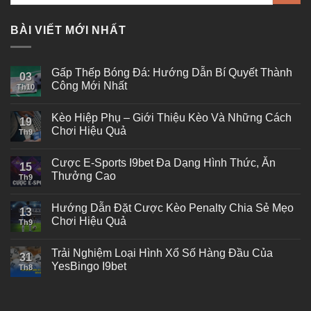
BÀI VIẾT MỚI NHẤT
Gấp Thếp Bóng Đá: Hướng Dẫn Bí Quyết Thành
03
Công Mới Nhất
Th10
Kèo Hiệp Phụ – Giới Thiệu Kèo Và Những Cách
19
Chơi Hiệu Quả
Th9
Cược E-Sports I9bet Đa Dạng Hình Thức, Ăn
15
Thưởng Cao
Th9
Hướng Dẫn Đặt Cược Kèo Penalty Chia Sẻ Mẹo
13
Chơi Hiệu Quả
Th9
Trải Nghiệm Loại Hình Xổ Số Hàng Đầu Của
31
YesBingo I9bet
Th8